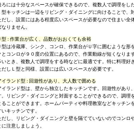
後ろには十分なスペースが確保できるので、複数人で調理をし
Ｌ型キッチンは一辺をリビング・ダイニングに向けることで、
ただし、設置にはある程度広いスペースが必要なので住まい全
ばなりません。
Ｕ型 : 作業台が広く、品数がおおくても余裕
Ｕ型は冷蔵庫、シンク、コンロ、作業台がＵ字に囲むような形
クとコンロが９０度の位置にあるので、作業動線が短くなりま
多いとき、複数人で調理をする時などに最適です。特に料理好
ただしＬ型と同様、設置には広いスペースが必要です。
アイランド型 : 回遊性があり、大人数で囲める
アイランド型は、壁から独立したキッチンです。回遊性があり
す。リビング・ダイニングと対面することができるので、調理
とることができます。ホームパーティや料理教室などキッチン
すいキッチンです。
ただし、リビング・ダイニングと壁を隔てていないのでコンロ
とに注意しましょう。