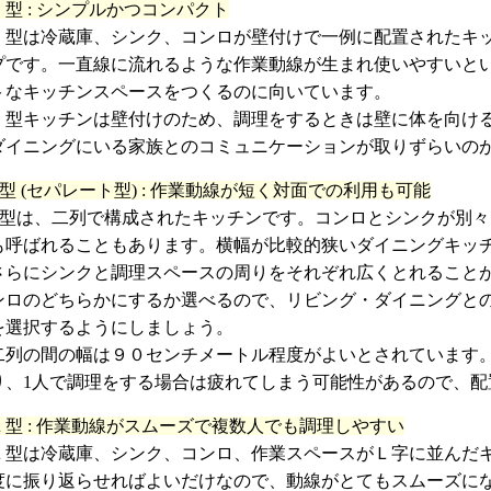
Ｉ型 : シンプルかつコンパクト
Ｉ型は冷蔵庫、シンク、コンロが壁付けで一例に配置されたキ
プです。一直線に流れるような作業動線が生まれ使いやすいと
トなキッチンスペースをつくるのに向いています。
Ｉ型キッチンは壁付けのため、調理をするときは壁に体を向け
ダイニングにいる家族とのコミュニケーションが取りずらいの
II型 (セパレート型) : 作業動線が短く対面での利用も可能
II型は、二列で構成されたキッチンです。コンロとシンクが別
も呼ばれることもあります。横幅が比較的狭いダイニングキッ
さらにシンクと調理スペースの周りをそれぞれ広くとれること
ンロのどちらかにするか選べるので、リビング・ダイニングと
を選択するようにしましょう。
二列の間の幅は９０センチメートル程度がよいとされています
り、1人で調理をする場合は疲れてしまう可能性があるので、配
Ｌ型 : 作業動線がスムーズで複数人でも調理しやすい
Ｌ型は冷蔵庫、シンク、コンロ、作業スペースがＬ字に並んだ
度に振り返らせればよいだけなので、動線がとてもスムーズに