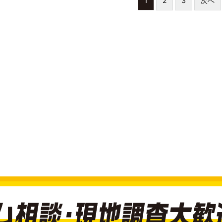
1
2
3
次へ