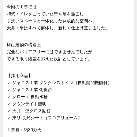
今回の工事では
和式トイレを囲っていた壁や扉を撤去し
手洗いスペースと一体化した開放的な空間へ。
天井・壁はすべて解体し、新しく仕上げ直しました。
床は建物の構造上
完全なバリアフリーにはできませんでしたが
できる限り段差を抑えた設計としています。
【採用商品】
✓ ジャニス工業 タンクレストイレ（自動開閉機能付）
✓ ジャニス工業 化粧台
✓ グローエ 自動水栓
✓ ダウンライト照明
✓ 天井・壁クロス貼替
✓ 東リ 長尺シート（フロアリューム）
工事費：約80万円