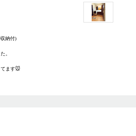
ル収納付)
した。
てます🐭