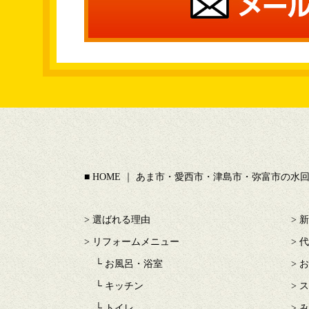
HOME ｜ あま市・愛西市・津島市・弥富市の
選ばれる理由
新
リフォームメニュー
代
お風呂・浴室
お
キッチン
ス
トイレ
み