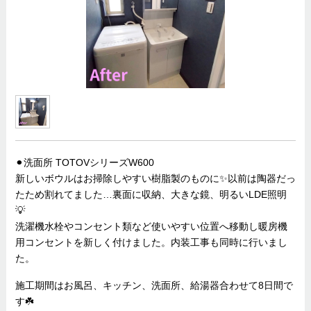
⚫︎洗面所 TOTOVシリーズW600
新しいボウルはお掃除しやすい樹脂製のものに✨以前は陶器だっ
たため割れてました…裏面に収納、大きな鏡、明るいLDE照明
💡
洗濯機水栓やコンセント類など使いやすい位置へ移動し暖房機
用コンセントを新しく付けました。内装工事も同時に行いまし
た。
施工期間はお風呂、キッチン、洗面所、給湯器合わせて8日間で
す☘️