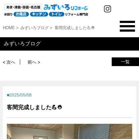
HOME
みずいろブログ
客間完成しました💪⛑️
みずいろブログ
一覧
< 次へ
前へ >
2025/05/08
客間完成しました💪⛑️