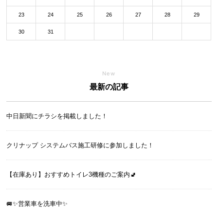
23
24
25
26
27
28
29
30
31
New
最新の記事
中日新聞にチラシを掲載しました！
クリナップ システムバス施工研修に参加しました！
【在庫あり】おすすめトイレ3機種のご案内🚽
🚐✨営業車を洗車中✨