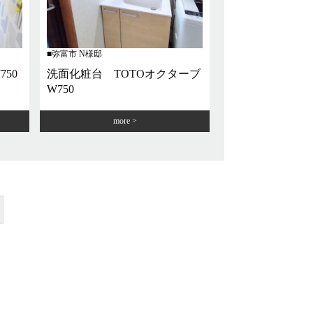
弥富市 N様邸
50
洗面化粧台 TOTOオクターブ
W750
more