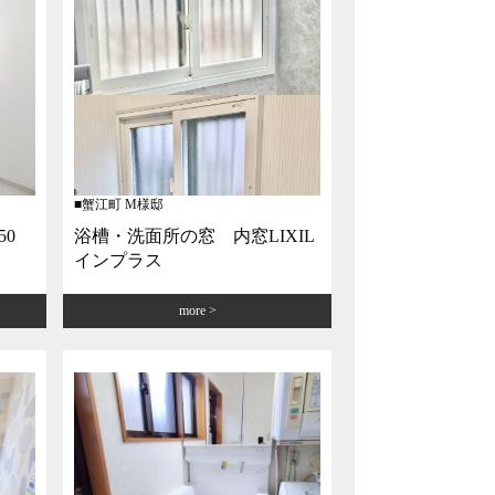
蟹江町 M様邸
50
浴槽・洗面所の窓 内窓LIXIL
インプラス
more