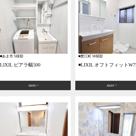
あま市 S様邸
蟹江町 M様邸
LIXIL ピアラ幅500
◾️LIXIL オフトフィットW7
more
more