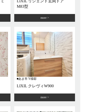
ァミ
LIXIL リシェント玄関ドア
M83型
more
あま市 Y様邸
LIXIL クレヴィW900
more