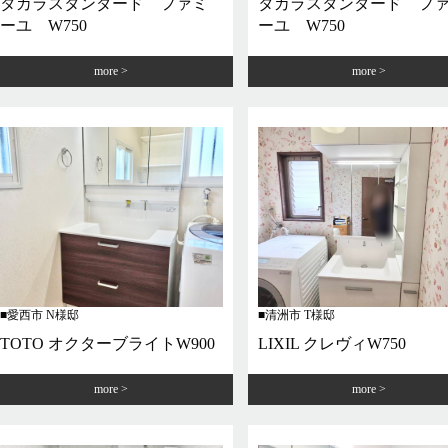
タカラスタンダード ファミ
タカラスタンダード フ
ーユ W750
ーユ W750
more
more
愛西市 N様邸
清洲市 T様邸
TOTO オクターブライトW900
LIXIL クレヴィW750
more
more