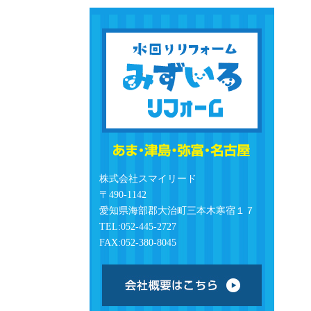
株式会社スマイリード
〒490-1142
愛知県海部郡大治町三本木寒宿１７
TEL:052-445-2727
FAX:052-380-8045