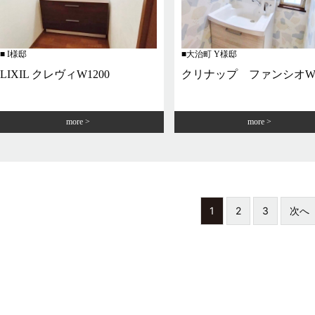
I様邸
大治町 Y様邸
LIXIL クレヴィW1200
クリナップ ファンシオW7
more
more
1
2
3
次へ